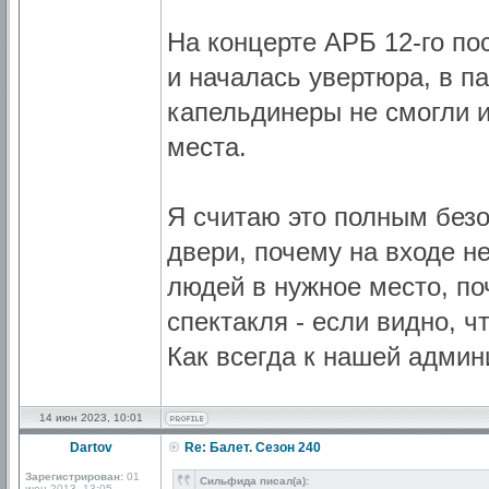
На концерте АРБ 12-го по
и началась увертюра, в п
капельдинеры не смогли и
места.
Я считаю это полным безо
двери, почему на входе н
людей в нужное место, по
спектакля - если видно, ч
Как всегда к нашей админ
14 июн 2023, 10:01
Dartov
Re: Балет. Сезон 240
Зарегистрирован:
01
Сильфида писал(а):
июн 2013, 13:05