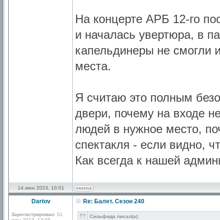
На концерте АРБ 12-го по
и началась увертюра, в п
капельдинеры не смогли и
места.
Я считаю это полным безо
двери, почему на входе н
людей в нужное место, по
спектакля - если видно, ч
Как всегда к нашей админ
14 июн 2023, 10:01
Dartov
Re: Балет. Сезон 240
Зарегистрирован:
01
Сильфида писал(а):
июн 2013, 13:05