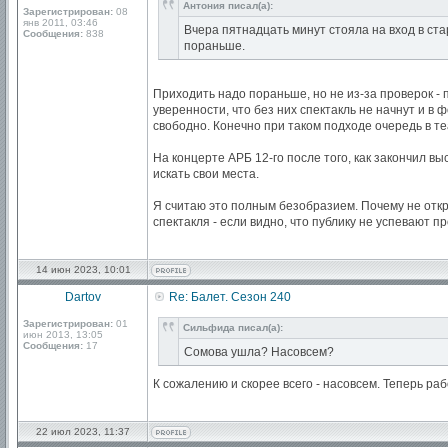
Антония писал(а):
Зарегистрирован:
08
янв 2011, 03:46
Вчера пятнадцать минут стояла на вход в ст
Сообщения:
838
пораньше.
Приходить надо пораньше, но не из-за проверок - п
уверенности, что без них спектакль не начнут и в 
свободно. Конечно при таком подходе очередь в те
На концерте АРБ 12-го после того, как закончил в
искать свои места.
Я считаю это полным безобразием. Почему не откры
спектакля - если видно, что публику не успевают п
14 июн 2023, 10:01
Dartov
Re: Балет. Сезон 240
Зарегистрирован:
01
Сильфида писал(а):
июн 2013, 13:05
Сообщения:
17
Сомова ушла? Насовсем?
К сожалению и скорее всего - насовсем. Теперь ра
22 июл 2023, 11:37