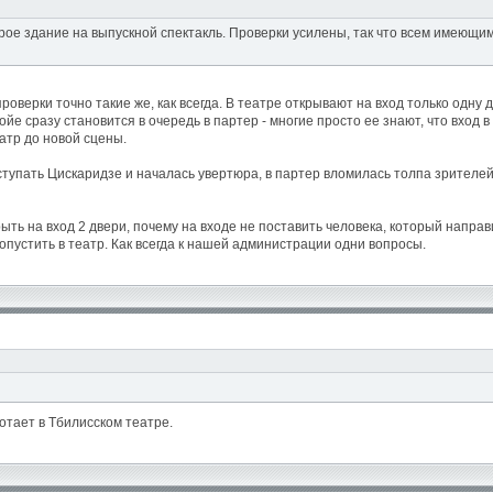
арое здание на выпускной спектакль. Проверки усилены, так что всем имеющ
роверки точно такие же, как всегда. В театре открывают на вход только одну 
фойе сразу становится в очередь в партер - многие просто ее знают, что вхо
атр до новой сцены.
ыступать Цискаридзе и началась увертюра, в партер вломилась толпа зрителей
ть на вход 2 двери, почему на входе не поставить человека, который направ
ропустить в театр. Как всегда к нашей администрации одни вопросы.
ботает в Тбилисском театре.