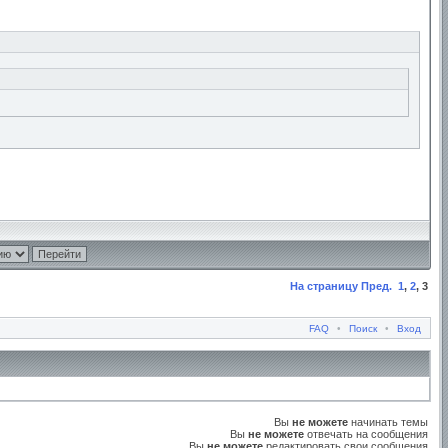
На страницу
Пред.
1
,
2
,
3
FAQ
•
Поиск
•
Вход
Вы
не можете
начинать темы
Вы
не можете
отвечать на сообщения
Вы
не можете
редактировать свои сообщения