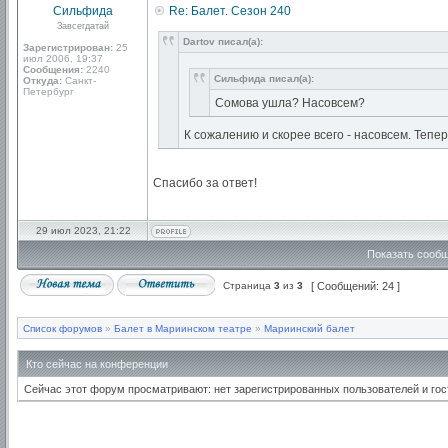
Сильфида
Re: Балет. Сезон 240
Завсегдатай
Dartov писал(а):
Зарегистрирован:
25
июл 2006, 19:37
Сообщения:
2240
Сильфида писал(а):
Откуда:
Санкт-
Петербург
Сомова ушла? Насовсем?
К сожалению и скорее всего - насовсем. Тепе
Спасибо за ответ!
29 июл 2023, 21:22
Показать сообщ
Страница
3
из
3
[ Сообщений: 24 ]
Список форумов
»
Балет в Мариинском театре
»
Мариинский балет
Кто сейчас на конференции
Сейчас этот форум просматривают: нет зарегистрированных пользователей и гос